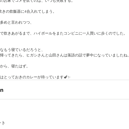
のお家でコメを炊くのは、いつも失敗する。
炊きの炊飯器に4合入れてしまう。
多めと言われつつ、
で炊きあがるまで、ハイボールをまたコンビニに一人買いに歩くのでした。
なもう寝ているだろうと、
帰ってきたら、ヒガシさんと山田さんは落語の話で夢中になっていましたね
から、寝たはず。
はとっておきのカレーが待っています🍆✨
ント