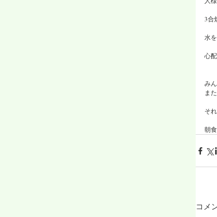
人様
3合
水を
心配
みん
また
それ
朝食
コメ