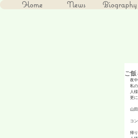
Home
News
Biography
ご飯
夜中
私の
人様
更に
山田
コン
帰り