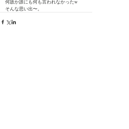
何故か誰にも何も言われなかったw
そんな思い出〜。
コメント
コメントを追加…
Copyright (C) ふれでりっひ書院 All
Rights Reserved.