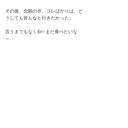
その後、念願の🍜。コレばかりは、ど
うしても皆んなと行きたかった。
言うまでもなく👍✨また食べたいな
～。
そんな所で、今日は、おしまい。
続く…📕
コメント