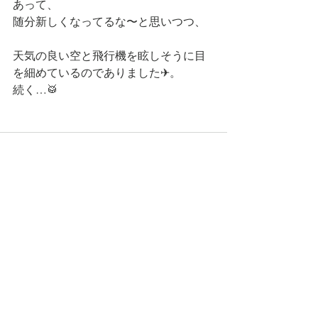
あって、
随分新しくなってるな〜と思いつつ、
天気の良い空と飛行機を眩しそうに目
を細めているのでありました✈。
続く…🥁
コメント
コメントを追加…