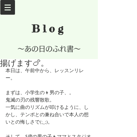
Blog
​～あの日のふれ書～
揚げます🍗。
本日は、午前中から、レッスンリレ
ー。
まずは、小学生の👦男の子、。
鬼滅の刃の残響散歌。
一気に曲のリズムが叩けるように、し
かし、テンポとの兼ね合いで本人の想
いとの悔しさで(;_;)。
そして、5歳の男の子👦ママとスタジオ