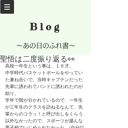
Blog
​～あの日のふれ書～
聖悟は二度振り返る👀
高校一年生という事は、１６才。
中学時代バスケットボールをやってい
た兼ね合いで、当時キャプテンだった
先輩に誘われてバンドに誘われたのが
始り。
学年で階が分かれているので、一年生
が三年生のクラスを訪ねるなんて、先
輩からのコラッ！と呼び出しをくらう
以外なかったので、スポーツが盛んな
男子校でいじめられなかった。(自分以