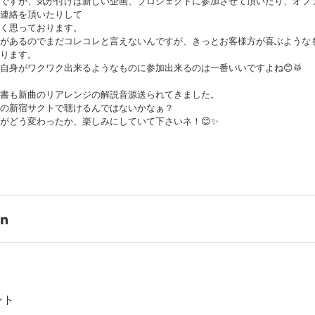
ですが、気が付けば新しい企画、プロジェクトに参加させて頂いたり、オフ
連絡を頂いたりして
く思っております。
があるのでまだコレコレと言えないんですが、きっとお客様方が喜ぶような
ります。
自身がワクワク出来るようなものに参加出来るのは一番いいですよね😊🥁
書も新曲のリアレンジの解説音源送られてきました。
の新宿サクトで聴けるんではないかなぁ？
がどう変わったか、楽しみにしていて下さいネ！😊✨
ント