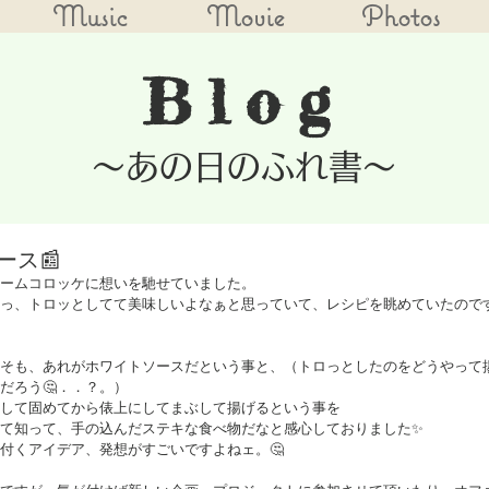
Music
Movie
Photos
Blog
​～あの日のふれ書～
ース📰
ームコロッケに想いを馳せていました。
っ、トロッとしてて美味しいよなぁと思っていて、レシピを眺めていたので
そも、あれがホワイトソースだという事と、（トロっとしたのをどうやって
だろう🤔．．？。）
して固めてから俵上にしてまぶして揚げるという事を
て知って、手の込んだステキな食べ物だなと感心しておりました✨
付くアイデア、発想がすごいですよねェ。🤔