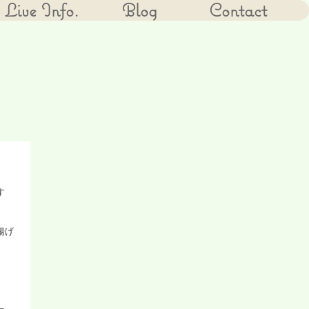
Live Info.
Blog
Contact
す
揚げ