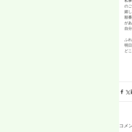
私事
のご
嬉し
順番
があ
自分
ふれ
明日
どこ
コメ