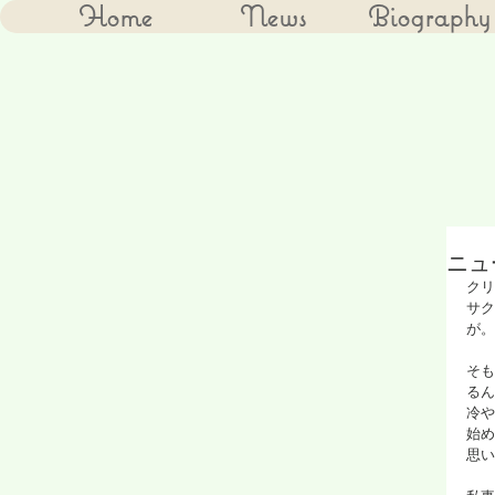
Home
News
Biography
ニュ
クリ
サク
が。
そも
るん
冷や
始め
思い