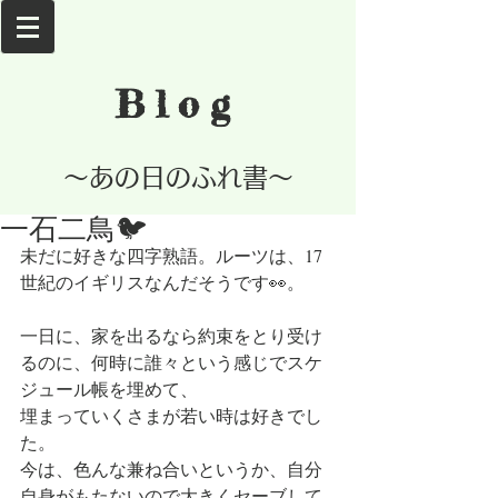
Blog
​～あの日のふれ書～
一石二鳥🐦
未だに好きな四字熟語。ルーツは、17
世紀のイギリスなんだそうです👀。
一日に、家を出るなら約束をとり受け
るのに、何時に誰々という感じでスケ
ジュール帳を埋めて、
埋まっていくさまが若い時は好きでし
た。
今は、色んな兼ね合いというか、自分
自身がもたないので大きくセーブして