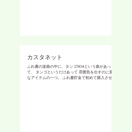
カスタネット
ふれ書の楽曲の中に、タンゴNO4という曲があっ
て、 タンゴというだけあって 雰囲気を出すのに重要
なアイテムの一つ。 ふれ書貯金で初めて購入させて
頂いたと記憶してます。 いわゆる赤と青のやつでな
くて、 ほんとのやつ。 初めてなので、持ち方、奏法
は調べた。...