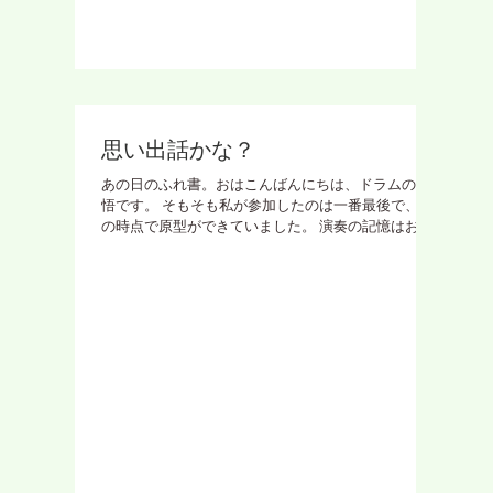
思い出話かな？
あの日のふれ書。おはこんばんにちは、ドラムの聖
悟です。 そもそも私が参加したのは一番最後で、そ
の時点で原型ができていました。 演奏の記憶はおぼ
えてないのですが、自分の中で凄く真新しいもの
で、 変化するキッカケだったかと思います。 本番で
失敗しなさい。衝撃でした。...