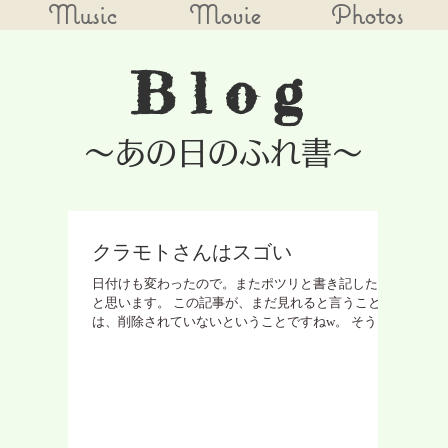
Music
Movie
Photos
Blog
​～あの日のふれ書～
クラモトさんはスゴい
日付けも変わったので。またポツリと書き記したい
と思います。 この記事が、まだ見れると言うこと
は、削除されていないということですねw。 そうそ
う、何がって、このHPもですし、物販、バンドの窓
口、精算、バンド貯金の管理、遠征の飛行機のチケ
ット、宿、諸々の手配から...