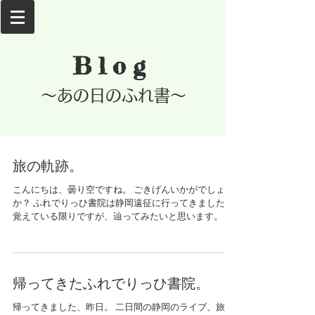
Blog
​～あの日のふれ書～
旅の軌跡。
こんにちは、曇り空ですね。 ごきげんいかがでしょう
か？ ふれでりっひ書院は静岡遠征に行ってきました。
覚えている限りですが、辿ってみたいと思います。 旅
立ちの朝。 朝から、細かなラインが来ておりまして、
寝坊の遅刻などあってはならないんだろうなぁという
雰囲気で、...
帰ってきたふれでりっひ書院。
帰ってきました、昨日。 二日間の静岡のライブ、旅。