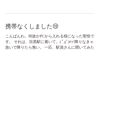
素晴らしい出演者で、土器がムネムネ🕊です✌('ω'✌ )三
✌('ω')✌三( ✌'ω')✌...
携帯なくしました😢
こんばんわ。何故かPCから入れる様になった聖悟で
す。 それは、目黒駅に着いて。( ﾟдﾟ)ﾊｯ!降りなきゃと
急いで降りたら無い。 一応、駅員さんに聞いてみたり
して。そういうシステムなのね、了解！ そして、クロ
チェット阿佐ヶ谷でリハ、素晴らしかった。...
ローディー
6/3はスタックスワンマンでしたね📕。 実はこの日、原
宿クロコダイルでのライブ録音ということで、おーじ
さんチームのお手伝いに行っておりました。 別日で事
前に、スタジオでシステム、配線チェック。 僕はほと
んどわからないのですが、わからないなりに必死に理
解して、学びつつ、配線...
高円寺ウーハ