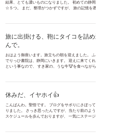
結果、とても濃いものになりました。 初めての静岡。
☆５つ。 まだ、整理がつかずですが、 旅の記憶を遡っ
てみたいと思います🐙 それは、人と人の繋がり、愛と
感謝、リスペクトであったのではないかなと思ってい
ます。...
旅に出掛ける、鞄にタイコを詰め込
んで。
おはよう御座います。旅立ちの朝を迎えました。 ふれ
でりっひ書院は、静岡にいきます。 迎えに来てくれる
という事なので、 すき家の、うな牛🐮を食べながら、
今かと待っているところです。 いえ、タリーズコーヒ
ーにいます☕。 昨夜は眠れなかった(-_-)zzz...
休みだ、イヤホイ👍
こんばんわ。聖悟です。 ブログをサボりにさぼってお
りました。 さっき思ったんですが、当たり前のように
スケジュールを歩んでおりますが、 一気にステージが
上がって、ふと気づけばとんでもない皆様と やり取り
やら、音楽をしてるな〜と感慨深く思いました。世
代、ジャンルレス。...