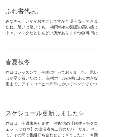
ふれ書代表。
みなさん、いかがおすごしですか？ 暑くなってきまし
たね、暑いは暑いでも、 梅雨特有の湿度の高い感じが
中々、マスクだとしんどい所がありますね😅 昨日は、
ふれ書の聖悟🥁としてクロチェットフロウに出てきま
したよ。 アーカイブもあるので、チラッと覗いて👀み
てください😻。...
春夏秋冬
昨日はレッスンで、平塚に行っておりました。 思いの
ほか早く着いたので、 芸術ホールの横にある大きな公
園まで、アイスコーヒー片手に歩いてベンチでくつろ
いでいると、後ろから老夫婦の声が聞こえてきまし
た。 「あら、可愛ーねー、お利口さんだねぇ」。...
スケジュール更新しました✨
昨日は、今週末あります、 生配信の【阿佐ヶ谷クロチ
ェット/フロウ】の出演者お二方のリハーサル。 そし
て、その間で番組打ち合わせしてきましたよ！ 今回も